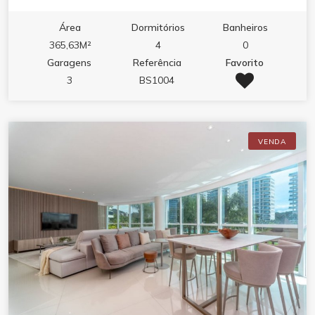
01 diferenciado - R$ 8.490.000,08 *Entrada R$
4.700.000,00 - 36X R$ 105.277,78 // APTO 1602
Área
Dormitórios
Banheiros
Torre 01 decorado - R$ 8.690.000,24 *Entrada R$
365,63M²
4
0
4.700.000,00 - 36X R$ 110.833,34 // APTO 902
Garagens
Referência
Favorito
Torre 02 diferenciado - R$ 8.290.00,28 *Entrada R$
3
BS1004
4.700.000,00 - 36X R$ 99.722,23
VENDA