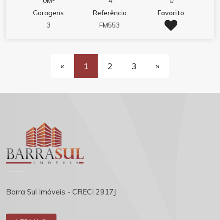
0M²
4
0
Garagens
Referência
Favorito
3
FM553
«
1
2
3
»
Barra Sul Imóveis - CRECI 2917J