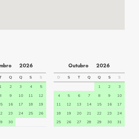
embro
2026
Outubro
2026
T
Q
Q
S
S
D
S
T
Q
Q
S
S
1
2
3
4
5
1
2
3
8
9
10
11
12
4
5
6
7
8
9
10
15
16
17
18
19
11
12
13
14
15
16
17
22
23
24
25
26
18
19
20
21
22
23
24
29
30
25
26
27
28
29
30
31