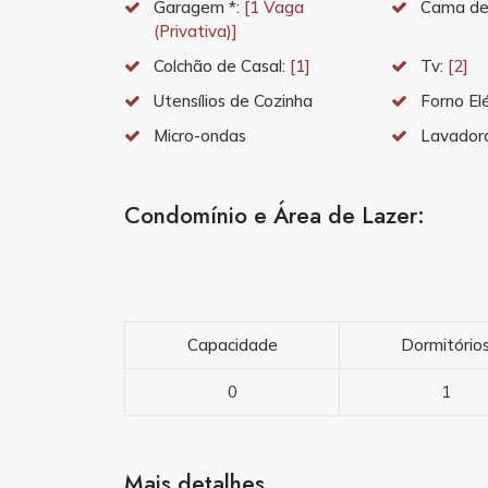
Garagem *:
[1 Vaga
Cama de
(Privativa)]
Colchão de Casal:
[1]
Tv:
[2]
Utensílios de Cozinha
Forno El
Micro-ondas
Lavador
Condomínio e Área de Lazer:
Capacidade
Dormitório
0
1
Mais detalhes