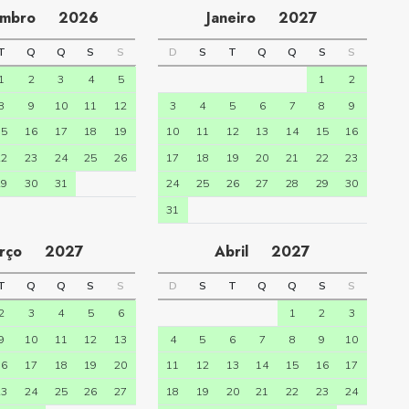
embro
2026
Janeiro
2027
T
Q
Q
S
S
D
S
T
Q
Q
S
S
1
2
3
4
5
1
2
8
9
10
11
12
3
4
5
6
7
8
9
15
16
17
18
19
10
11
12
13
14
15
16
22
23
24
25
26
17
18
19
20
21
22
23
29
30
31
24
25
26
27
28
29
30
31
arço
2027
Abril
2027
T
Q
Q
S
S
D
S
T
Q
Q
S
S
2
3
4
5
6
1
2
3
9
10
11
12
13
4
5
6
7
8
9
10
16
17
18
19
20
11
12
13
14
15
16
17
23
24
25
26
27
18
19
20
21
22
23
24