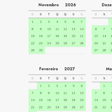
Novembro
2026
Dez
D
S
T
Q
Q
S
S
D
S
1
2
3
4
5
6
7
8
9
10
11
12
13
14
6
7
15
16
17
18
19
20
21
13
14
22
23
24
25
26
27
28
20
21
29
30
27
28
Fevereiro
2027
M
D
S
T
Q
Q
S
S
D
S
1
2
3
4
5
6
1
7
8
9
10
11
12
13
7
8
14
15
16
17
18
19
20
14
15
21
22
23
24
25
26
27
21
22