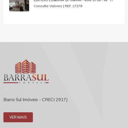
Consulte Valores |
REF.:LT278
Barra Sul Imóveis - CRECI 2917J
VER MAIS