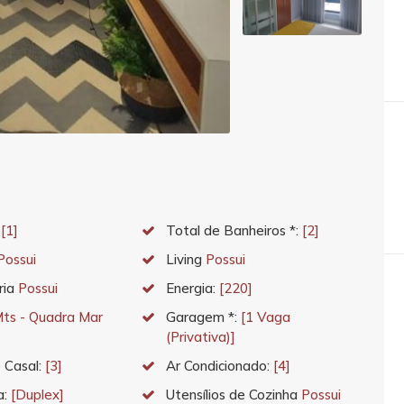
:
[1]
Total de Banheiros *:
[2]
Possui
Living
Possui
ria
Possui
Energia:
[220]
ts - Quadra Mar
Garagem *:
[1 Vaga
(Privativa)]
 Casal:
[3]
Ar Condicionado:
[4]
a:
[Duplex]
Utensílios de Cozinha
Possui