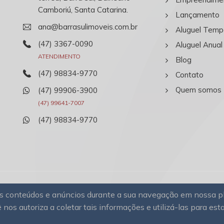
Camboriú, Santa Catarina.
Lançamento
ana@barrasulimoveis.com.br
Aluguel Temp
(47) 3367-0090
Aluguel Anual
ATENDIMENTO
Blog
(47) 98834-9770
Contato
Quem somos
(47) 99906-3900
(47) 99641-7007
(47) 98834-9770
sos conteúdos e anúncios durante a sua navegação em nossa 
rias
Todos os direitos
 nos autoriza a coletar tais informações e utilizá-las para est