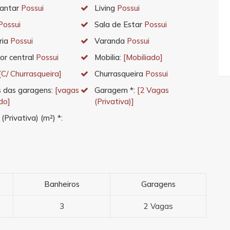
Jantar
Possui
Living
Possui
Possui
Sala de Estar
Possui
ria
Possui
Varanda
Possui
or central
Possui
Mobilia:
[Mobiliado]
[C/ Churrasqueira]
Churrasqueira
Possui
 das garagens:
[vagas
Garagem *:
[2 Vagas
do]
(Privativa)]
 (Privativa) (m²) *:
Banheiros
Garagens
3
2 Vagas