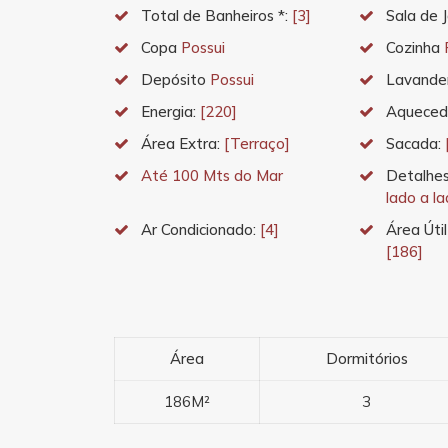
Total de Banheiros *:
[3]
Sala de 
Copa
Possui
Cozinha
Depósito
Possui
Lavande
Energia:
[220]
Aqueced
Área Extra:
[Terraço]
Sacada:
Até 100 Mts do Mar
Detalhes
lado a la
Ar Condicionado:
[4]
Área Útil
[186]
Área
Dormitórios
186M²
3