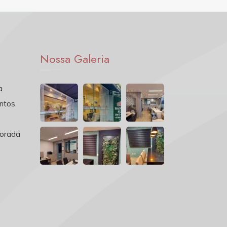
Nossa Galeria
a
ntos
orada