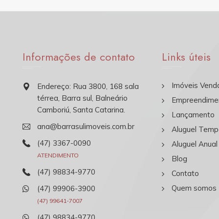
Informações de contato
Links úteis
Imóveis Vend
Endereço: Rua 3800, 168 sala
térrea, Barra sul, Balneário
Empreendime
Camboriú, Santa Catarina.
Lançamento
ana@barrasulimoveis.com.br
Aluguel Temp
(47) 3367-0090
Aluguel Anual
ATENDIMENTO
Blog
(47) 98834-9770
Contato
Quem somos
(47) 99906-3900
(47) 99641-7007
(47) 98834-9770