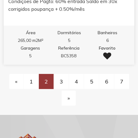
Condiçoes de Pagto: 60% entrada Saldo em 30x
corrigidos poupança + 0.50%/mês
Área
Dormitórios
Banheiros
265,00 m2M²
5
6
Garagens
Referência
Favorito
5
BC5358
«
1
2
3
4
5
6
7
»