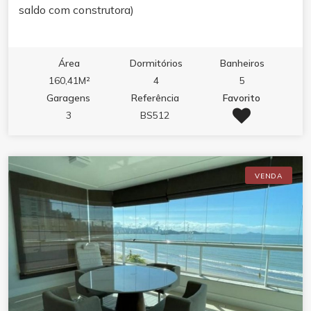
saldo com construtora)
Área
Dormitórios
Banheiros
160,41M²
4
5
Garagens
Referência
Favorito
3
BS512
VENDA