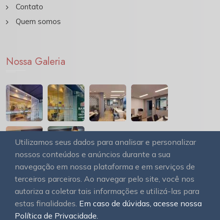
Contato
Quem somos
Nossa Galeria
Utilizamos seus dados para analisar e personalizar
nossos conteúdos e anúncios durante a sua
navegação em nossa plataforma e em serviços de
terceiros parceiros. Ao navegar pelo site, você nos
autoriza a coletar tais informações e utilizá-las para
estas finalidades.
Em caso de dúvidas, acesse nossa
© 2026
OAWEB site e sistemas para imobiliárias
Todos
Política de Privacidade.
os direitos reservados.