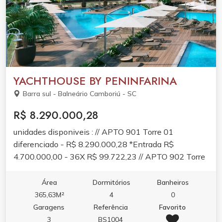
YACHTHOUSE BY PENINFARINA
Barra sul - Balneário Camboriú - SC
R$ 8.290.000,28
unidades disponiveis : // APTO 901 Torre 01
diferenciado - R$ 8.290.000,28 *Entrada R$
4.700.000,00 - 36X R$ 99.722,23 // APTO 902 Torre
01 diferenciado - R$ 8.490.000,08 *Entrada R$
4.700.000,00 - 36X R$ 105.277,78 // APTO 1602
Área
Dormitórios
Banheiros
Torre 01 decorado - R$ 8.690.000,24 *Entrada R$
365,63M²
4
0
4.700.000,00 - 36X R$ 110.833,34 // APTO 902
Garagens
Referência
Favorito
Torre 02 diferenciado - R$ 8.290.00,28 *Entrada R$
3
BS1004