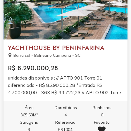
YACHTHOUSE BY PENINFARINA
Barra sul - Balneário Camboriú - SC
R$ 8.290.000,28
unidades disponiveis : // APTO 901 Torre 01
diferenciado - R$ 8.290.000,28 *Entrada R$
4.700.000,00 - 36X R$ 99.722,23 // APTO 902 Torre
01 diferenciado - R$ 8.490.000,08 *Entrada R$
4.700.000,00 - 36X R$ 105.277,78 // APTO 1602
Área
Dormitórios
Banheiros
Torre 01 decorado - R$ 8.690.000,24 *Entrada R$
365,63M²
4
0
4.700.000,00 - 36X R$ 110.833,34 // APTO 902
Garagens
Referência
Favorito
Torre 02 diferenciado - R$ 8.290.00,28 *Entrada R$
3
BS1004