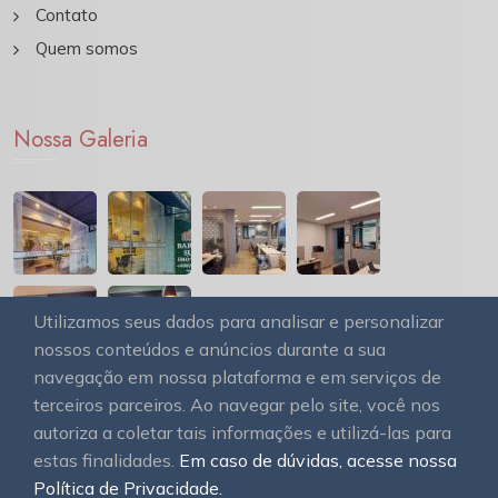
Contato
Quem somos
Nossa Galeria
Utilizamos seus dados para analisar e personalizar
nossos conteúdos e anúncios durante a sua
navegação em nossa plataforma e em serviços de
terceiros parceiros. Ao navegar pelo site, você nos
autoriza a coletar tais informações e utilizá-las para
estas finalidades.
Em caso de dúvidas, acesse nossa
© 2026
OAWEB site e sistemas para imobiliárias
Todos
Política de Privacidade.
os direitos reservados.