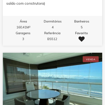
saldo com construtora)
Área
Dormitórios
Banheiros
160,41M²
4
5
Garagens
Referência
Favorito
3
BS512
VENDA