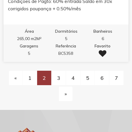
Condiçoes de Pagto: 60% entrada Saldo em 30x
corrigidos poupança + 0.50%/mês
Área
Dormitórios
Banheiros
265,00 m2M²
5
6
Garagens
Referência
Favorito
5
BC5358
«
1
2
3
4
5
6
7
»