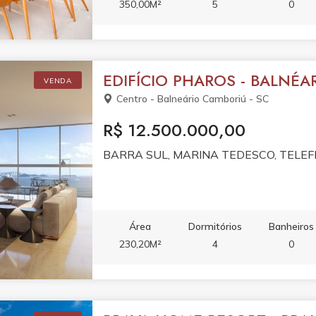
350,00M²
5
0
EDIFÍCIO PHAROS - BALNÉA
VENDA
Centro - Balneário Camboriú - SC
R$ 12.500.000,00
BARRA SUL, MARINA TEDESCO, TELEF
Área
Dormitórios
Banheiros
230,20M²
4
0