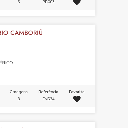
5
PB003
RIO CAMBORIÚ
ÉRICO.
Garagens
Referência
Favorito
3
FM534