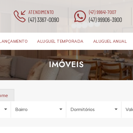
ATENDIMENTO
(47) 99641-7007
(47) 3367-0090
(47) 99906-3900
LANÇAMENTO
ALUGUEL TEMPORADA
ALUGUEL ANUAL
IMÓVEIS
nome
e
Bairro
Dormitórios
Val