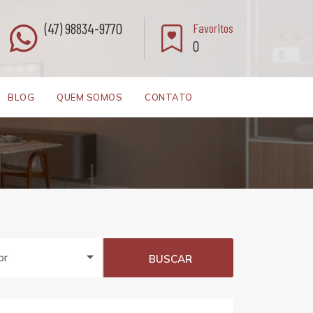
(47) 98834-9770
Favoritos
0
BLOG
QUEM SOMOS
CONTATO
or
BUSCAR