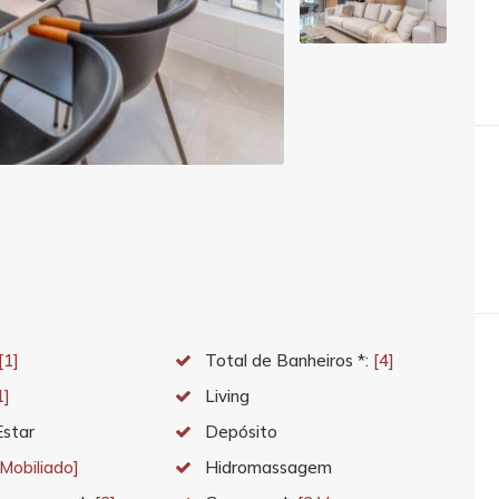
[1]
Total de Banheiros *:
[4]
1]
Living
Estar
Depósito
[Mobiliado]
Hidromassagem