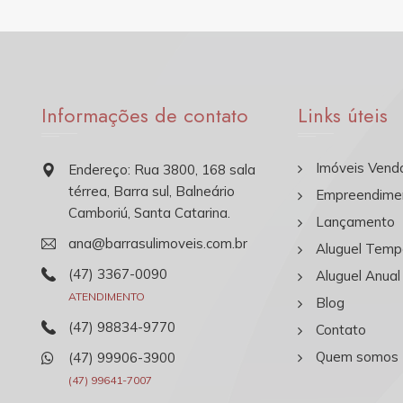
Informações de contato
Links úteis
Imóveis Vend
Endereço: Rua 3800, 168 sala
térrea, Barra sul, Balneário
Empreendime
Camboriú, Santa Catarina.
Lançamento
ana@barrasulimoveis.com.br
Aluguel Temp
(47) 3367-0090
Aluguel Anual
ATENDIMENTO
Blog
(47) 98834-9770
Contato
Quem somos
(47) 99906-3900
(47) 99641-7007