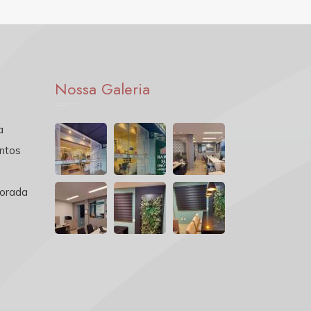
Nossa Galeria
a
ntos
orada