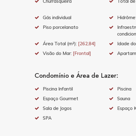
Churrasqueira
Total de
Gás individual
Hidrômet
Piso porcelanato
Infraestr
condicio
Área Total (m²):
[262,84]
Idade do
Visão do Mar:
[Frontal]
Apartam
Condomínio e Área de Lazer:
Piscina Infantil
Piscina
Espaço Gourmet
Sauna
Sala de Jogos
Espaço K
SPA